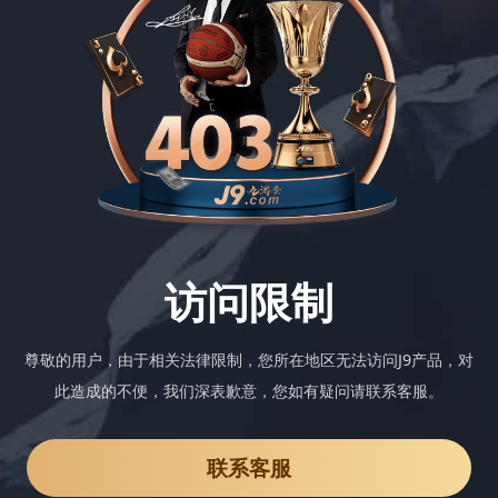
访问限制
尊敬的用户，由于相关法律限制，您所在地区无法访问J9产品，对
此造成的不便，我们深表歉意，您如有疑问请联系客服。
联系客服