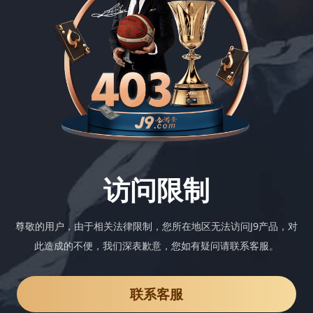
访问限制
尊敬的用户，由于相关法律限制，您所在地区无法访问J9产品，对
此造成的不便，我们深表歉意，您如有疑问请联系客服。
联系客服