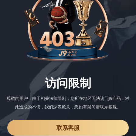
访问限制
尊敬的用户，由于相关法律限制，您所在地区无法访问J9产品，对
此造成的不便，我们深表歉意，您如有疑问请联系客服。
联系客服