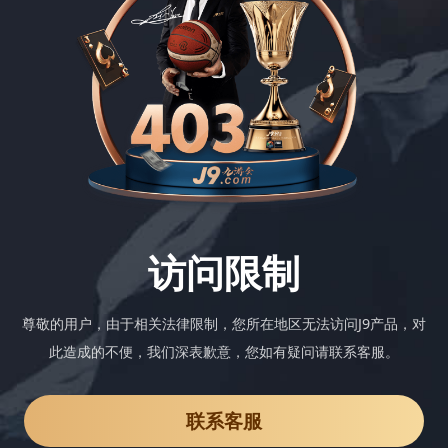
访问限制
尊敬的用户，由于相关法律限制，您所在地区无法访问J9产品，对
此造成的不便，我们深表歉意，您如有疑问请联系客服。
联系客服